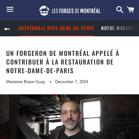
Searc
C
Menu
CATHÉDRALE NOTE-DAME-DE-PARIS
NOTRE WEBSÉRIE 
BACK TO SITE NAVIGATION
UN FORGERON DE MONTRÉAL APPELÉ À
CONTRIBUER À LA RESTAURATION DE
NOTRE-DAME-DE-PARIS
Marianne Boyer-Guay
December 7, 2024