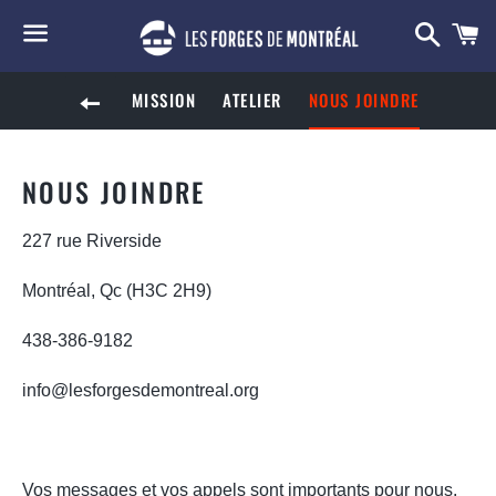
Searc
C
Menu
MISSION
ATELIER
NOUS JOINDRE
BACK TO SITE NAVIGATION
NOUS JOINDRE
227 rue Riverside
Montréal, Qc (H3C 2H9)
438-386-9182
info@lesforgesdemontreal.org
Vos messages et vos appels sont importants pour nous.