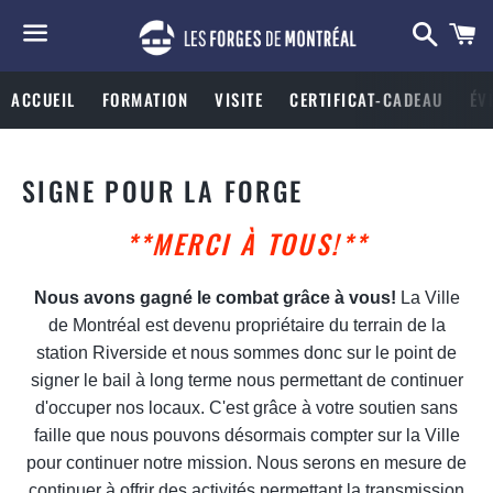
Searc
C
Menu
ACCUEIL
FORMATION
VISITE
CERTIFICAT-CADEAU
ÉV
SIGNE POUR LA FORGE
**MERCI À TOUS!**
Nous avons gagné le combat grâce à vous!
L
a Ville
de Montréal est devenu propriétaire du terrain de la
station Riverside et nous sommes donc sur le point de
signer le bail à long terme n
ous permettant de continuer
d'occuper nos locaux. C'est grâce à votre soutien sans
faille que nous pouvons désormais compter sur la Ville
pour continuer notre mission. Nous serons en mesure de
continuer à offrir des activités permettant la transmission