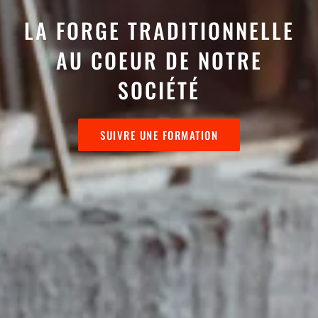
LA FORGE TRADITIONNELLE
L'ANCIENNE STATION DE
POMPAGE RIVERSIDE EN
ELLE EST DE RETOUR!
AU COEUR DE NOTRE
HÉRITAGE
SOCIÉTÉ
FORMATION MARTEAU - 8+9 AOÛT 2026
SUIVRE UNE FORMATION
NOUS VISITER