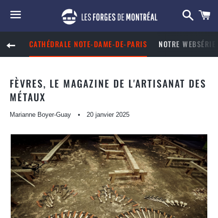
Reche
P
Menu
CATHÉDRALE NOTE-DAME-DE-PARIS
NOTRE WEBSÉRIE 
RETOUR À LA NAVIGATION SUR LE SITE
FÈVRES, LE MAGAZINE DE L'ARTISANAT DES
MÉTAUX
Marianne Boyer-Guay
20 janvier 2025