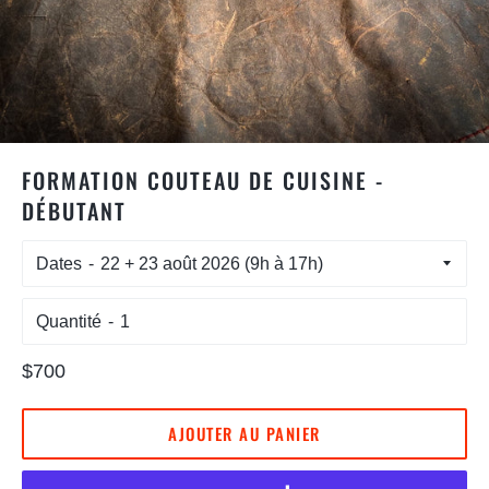
FORMATION COUTEAU DE CUISINE -
DÉBUTANT
Dates
Quantité
Prix
$700
régulier
AJOUTER AU PANIER