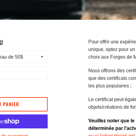
U
Pour offrir une expér
unique, optez pour un 
choix aux Forges de M
Nous offrons des certi
que des certificats co
les plus populaires ;
Le certificat peut éga
U PANIER
objets/créations de f
Veuillez noter que le
déterminée par l'ach
ou si l'objet désiré es