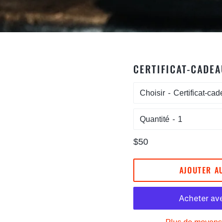
CERTIFICAT-CADEA
Choisir
Quantité
Prix
$50
régulier
AJOUTER A