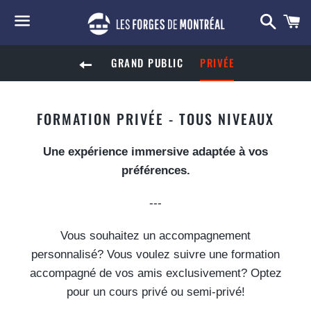
Reche
P
Menu
GRAND PUBLIC
PRIVÉE
RETOUR À LA NAVIGATION SUR LE SITE
COLLECTION:
FORMATION PRIVÉE - TOUS NIVEAUX
Une expérience immersive adaptée à vos
préférences.
---
Vous souhaitez un accompagnement
personnalisé? Vous voulez suivre une formation
accompagné de vos amis exclusivement? Optez
pour un cours privé ou semi-privé!