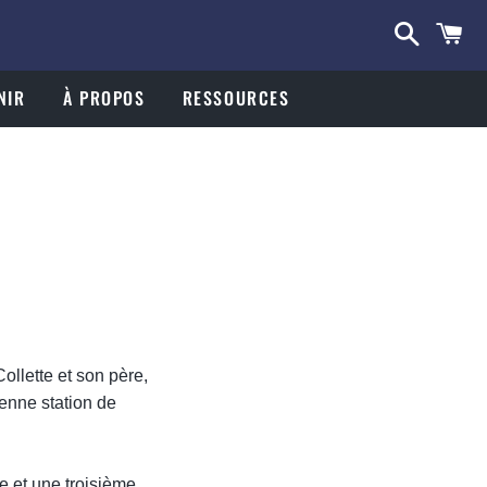
Recherc
P
NIR
À PROPOS
RESSOURCES
ollette et son père,
ienne station de
e et une troisième