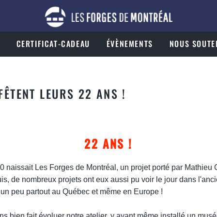
CERTIFICAT-CADEAU
ÉVÈNEMENTS
NOUS SOUTE
FÊTENT LEURS 22 ANS !
22 ANS !
naissait Les Forges de Montréal, un projet porté par Mathieu C
is, de nombreux projets ont eux aussi pu voir le jour dans l'anc
un peu partout au Québec et même en Europe !
s bien fait évoluer notre atelier, y ayant même installé un musé