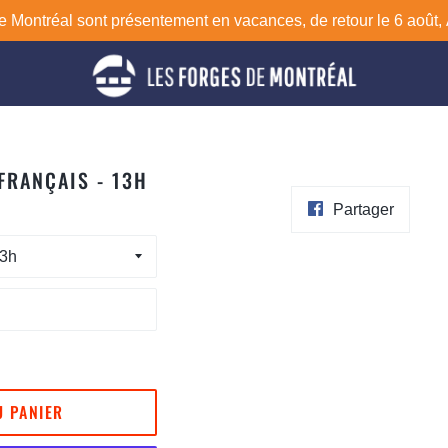
 Montréal sont présentement en vacances, de retour le 6 août, À
 FRANÇAIS - 13H
Partage
Partager
sur
Facebo
U PANIER