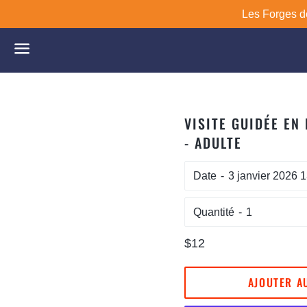
Les Forges de
Menu
VISITE GUIDÉE EN
- ADULTE
Date
Quantité
Prix
$12
régulier
AJOUTER A